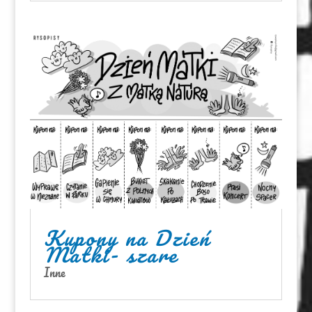
Kupony na Dzień
Matki- szare
Inne