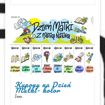
Kupony na Dzień
Matki- kolor
Inne