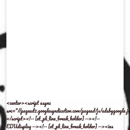
<center><script async
src="//pagead2.googlesyndication.com/pagead/js/adsbygoogle.j
</script><!-- [et_pb_line_break_holder] --><!--
EDUdisplay --><!-- [et_pb_line_break_holder] --><ins