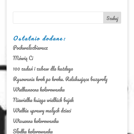
Ostatnio dodane:
Pochwałozbieracz
Mówię Ci
100 zadań i zabaw dla każdego
Rysowanie krok po kroku. Relaksujące bazgroły
Wielkanocna kolorowanka
Niewielka księga wielkich bajek
Wielkie sprawy małych dzieci
Wiosenna kolorowanka
Słodka kolorowanka