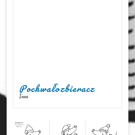
Pochwałozbieracz
Inne